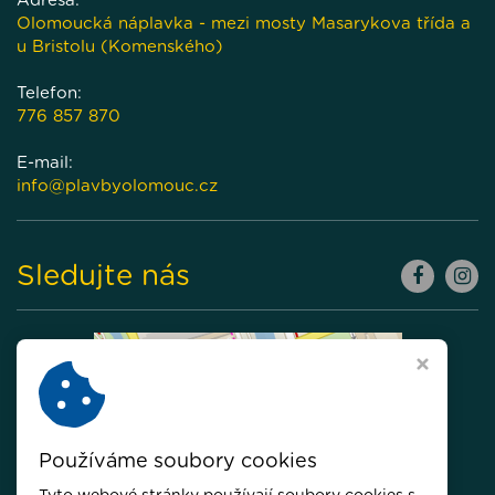
Adresa:
Olomoucká náplavka - mezi mosty Masarykova třída a
u Bristolu (Komenského)
Telefon:
776 857 870
E-mail:
info@plavbyolomouc.cz
Sledujte nás
Používáme soubory cookies