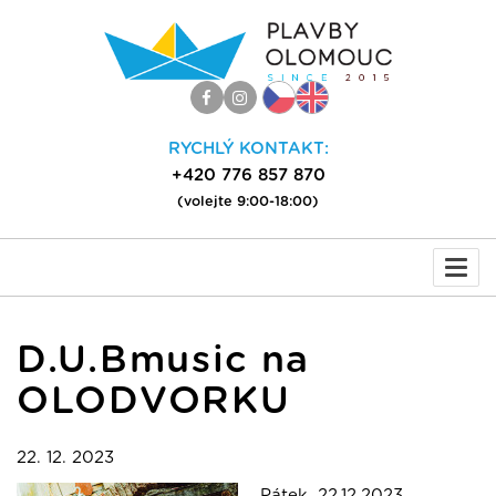
RYCHLÝ KONTAKT:
+420 776 857 870
(volejte 9:00-18:00)
Togg
navi
D.U.Bmusic na
OLODVORKU
22. 12. 2023
Pátek, 22.12.2023