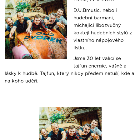
D.U.Bmusic, neboli
hudební barmani,
míchající libozvučný
koktejl hudebních stylů z
vlastního nápojového
lístku.
Jsme 30 let valící se
tajfun energie, vášně a
lásky k hudbě. Tajfun, který nikdy předem netuší, kde a
na koho uděří.