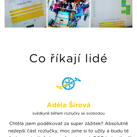
Co říkají lidé
Adéla Šírová
svědkyně během rozlučky se svobodou
Chtěla jsem poděkovat za super zážitek!! Absolutně
nejlepší část rozlučky, moc jsme si to užily a budu té