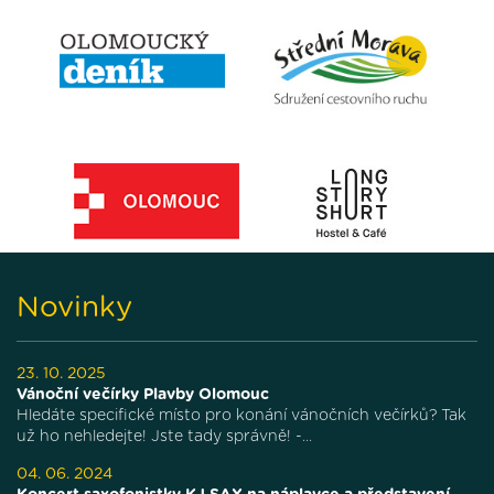
Novinky
23. 10. 2025
Vánoční večírky Plavby Olomouc
Hledáte specifické místo pro konání vánočních večírků? Tak
už ho nehledejte! Jste tady správně! -...
04. 06. 2024