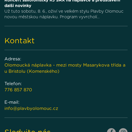
Koncert saxofonistky KJ SAX na náplavce a představení
další novinky
Už tuto sobotu, 8. 6., oživí ve velkém stylu Plavby Olomouc
novou městskou náplavku. Program vyvrcholí...
Kontakt
Adresa:
Olomoucká náplavka - mezi mosty Masarykova třída a
u Bristolu (Komenského)
Telefon:
776 857 870
E-mail:
info@plavbyolomouc.cz