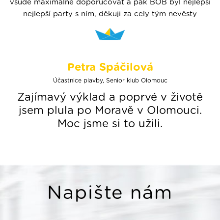
všude maximálně doporučovat a pak BOB byl nejlepší
nejlepší party s ním, děkuji za cely tým nevěsty
Petra Spáčilová
Účastnice plavby, Senior klub Olomouc
Zajímavý výklad a poprvé v životě
jsem plula po Moravě v Olomouci.
Moc jsme si to užili.
Napište nám