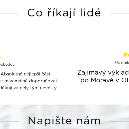
Co říkají lidé
P
á
Účastni
svobodou
Zajímavý výklad
Absolutně nejlepší část
po Moravě v Olo
šude maximálně doporučovat
 děkuji za cely tým nevěsty
Napište nám