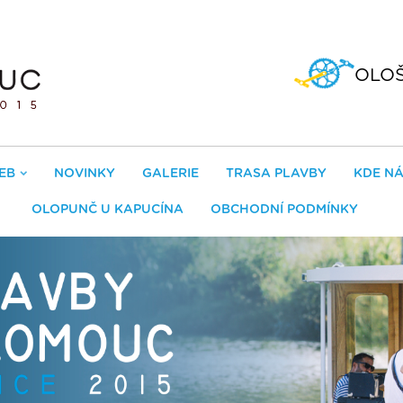
OLO
EB
NOVINKY
GALERIE
TRASA PLAVBY
KDE NÁ
OLOPUNČ U KAPUCÍNA
OBCHODNÍ PODMÍNKY