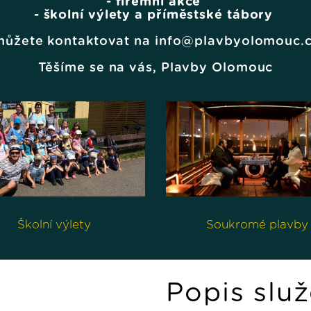
- firemní akce
- školní výlety a příměstské tábory
 můžete kontaktovat na info@plavbyolomouc.c
Těšíme se na vás, Plavby Olomouc
Školní výlety
Soukromé plavby
Popis slu