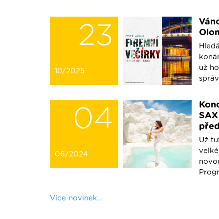
Váno
23
Olo
Hledá
konán
už ho
10/2025
správn
Konc
04
SAX 
před
Už tu
velk
06/2024
novo
Progr
Více novinek...