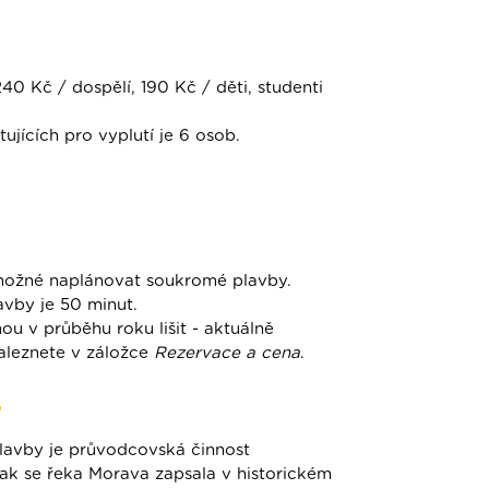
40 Kč / dospělí, 190 Kč / děti, studenti
ujících pro vyplutí je 6 osob.
možné naplánovat soukromé plavby.
avby je 50 minut.
u v průběhu roku lišit - aktuálně
aleznete v záložce
Rezervace a cena
.
y
plavby je průvodcovská činnost
ak se řeka Morava zapsala v historickém