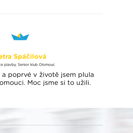
etra Spáčilová
ce plavby, Senior klub Olomouc
 a poprvé v životě jsem plula
mouci. Moc jsme si to užili.