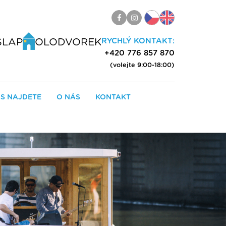
ŠLAP
OLODVOREK
RYCHLÝ KONTAKT:
+420 776 857 870
(volejte 9:00-18:00)
S NAJDETE
O NÁS
KONTAKT