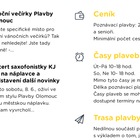
Ceník
ční večírky Plavby
mouc
Poznávací plavby: 2
te specifické místo pro
a senioři.
í vánočních večírků? Tak
Minimální počet cest
 nehledejte! Jste tady
ě! -...
Časy plaveb
ert saxofonistky KJ
Út–Pá 10–18 hod.
na náplavce a
So, Ne 10- 18 hod.
stavení další novinky
Mimo tyto časy je 
Délka poznávací pl
to sobotu, 8. 6., oživí ve
Časy plaveb se moho
ém stylu Plavby Olomouc
dostupné termíny n
u městskou náplavku.
am vyvrcholí...
Trasa plavb
Nedílnou součástí 
s výkladem o tom, j