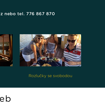
z nebo tel. 776 867 870
Rozlučky se svobodou
žeb