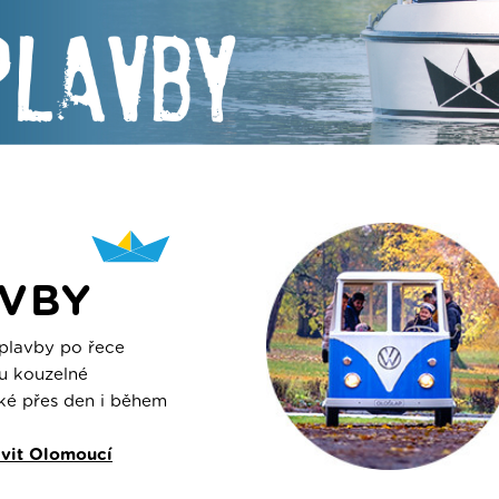
VBY
plavby po řece
u kouzelné
ké přes den i během
avit Olomoucí