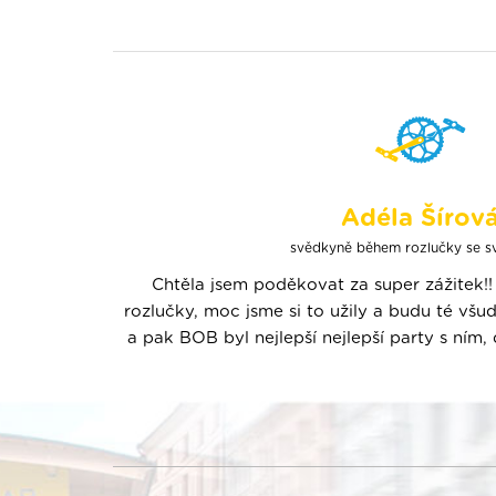
Adéla Šírov
svědkyně během rozlučky se 
Chtěla jsem poděkovat za super zážitek!! 
rozlučky, moc jsme si to užily a budu té v
a pak BOB byl nejlepší nejlepší party s ním,