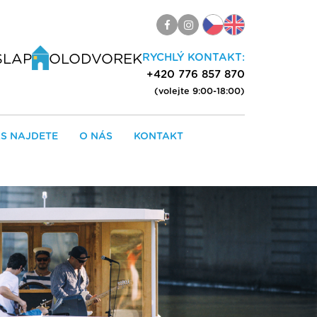
ŠLAP
OLODVOREK
RYCHLÝ KONTAKT:
+420 776 857 870
(volejte 9:00-18:00)
S NAJDETE
O NÁS
KONTAKT