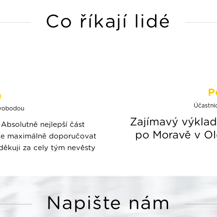
Co říkají lidé
P
á
Účastni
svobodou
Zajímavý výklad
Absolutně nejlepší část
po Moravě v Olo
šude maximálně doporučovat
 děkuji za cely tým nevěsty
Napište nám