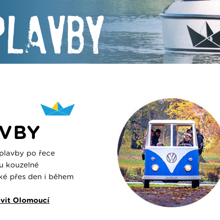
VBY
plavby po řece
u kouzelné
ké přes den i během
avit Olomoucí