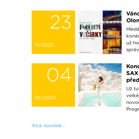
Váno
23
Olo
Hledá
konán
už ho
10/2025
správn
Konc
04
SAX 
před
Už tu
velk
06/2024
novo
Progr
Více novinek...