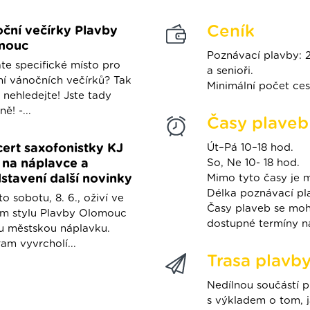
Ceník
ční večírky Plavby
mouc
Poznávací plavby: 2
te specifické místo pro
a senioři.
í vánočních večírků? Tak
Minimální počet cest
 nehledejte! Jste tady
ě! -...
Časy plaveb
ert saxofonistky KJ
Út–Pá 10–18 hod.
na náplavce a
So, Ne 10- 18 hod.
stavení další novinky
Mimo tyto časy je 
Délka poznávací pl
to sobotu, 8. 6., oživí ve
Časy plaveb se moho
ém stylu Plavby Olomouc
dostupné termíny n
u městskou náplavku.
am vyvrcholí...
Trasa plavb
Nedílnou součástí 
s výkladem o tom, j