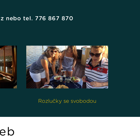
z nebo tel. 776 867 870
Rozlučky se svobodou
žeb