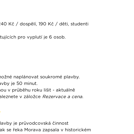
40 Kč / dospělí, 190 Kč / děti, studenti
ujících pro vyplutí je 6 osob.
možné naplánovat soukromé plavby.
avby je 50 minut.
u v průběhu roku lišit - aktuálně
aleznete v záložce
Rezervace a cena
.
y
plavby je průvodcovská činnost
ak se řeka Morava zapsala v historickém