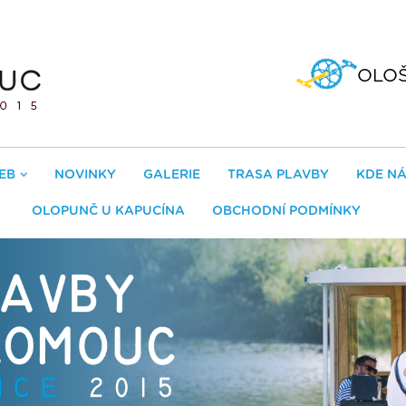
OLO
EB
NOVINKY
GALERIE
TRASA PLAVBY
KDE NÁ
OLOPUNČ U KAPUCÍNA
OBCHODNÍ PODMÍNKY