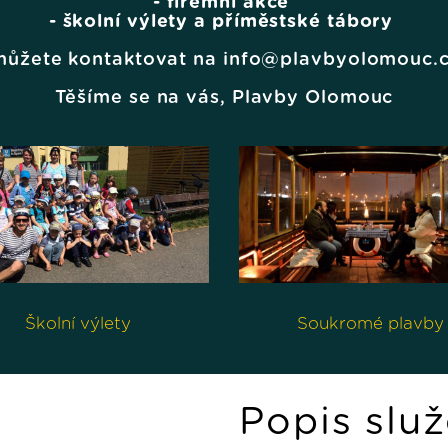
- firemní akce
- školní výlety a příměstské tábory
 můžete kontaktovat na info@plavbyolomouc.c
Těšíme se na vás, Plavby Olomouc
Školní výlety
Soukromé plavby
Popis slu