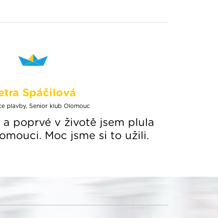
etra Spáčilová
ce plavby, Senior klub Olomouc
 a poprvé v životě jsem plula
mouci. Moc jsme si to užili.