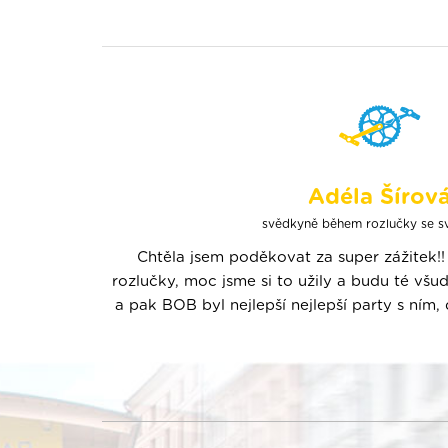
Adéla Šírov
svědkyně během rozlučky se 
Chtěla jsem poděkovat za super zážitek!! 
rozlučky, moc jsme si to užily a budu té v
a pak BOB byl nejlepší nejlepší party s ním,